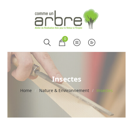
0
Insectes
Home
/
Nature & Environnement
/
Insectes