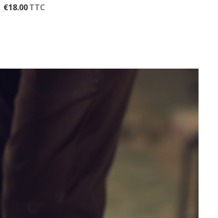
L
€
18.00
TTC
€
25.00
TTC