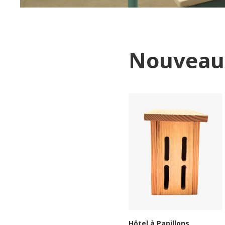
Nouveaux
Porte boule de graisse
AJOUTER
€
5.00
TTC
Hôtel à Papillons