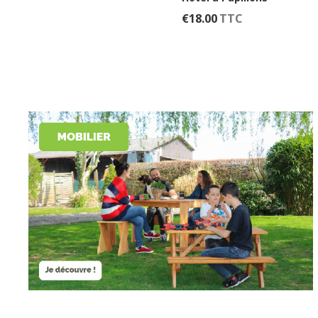
AU
AJOUTER
€
18.00
TTC
PANIER
AU
PANIER