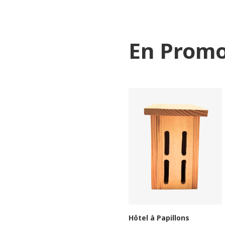
En Promo
Etagère sapin
€
15.00
TTC
Hôtel à Papillons