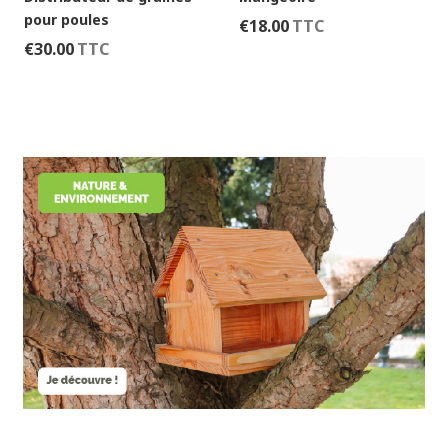
AJOUTER
pour poules
€
18.00
TTC
AJOUTER
€
30.00
TTC
AU
AU
PANIER
PANIER