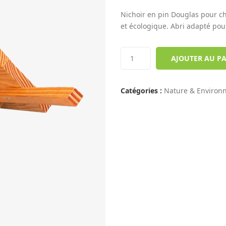
of
Nichoir en pin Douglas pour c
based
et écologique. Abri adapté pour 
on
customer
ratings
AJOUTER AU P
Catégories :
Nature & Environ