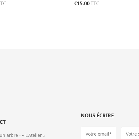
TTC
€
15.00
TTC
NOUS ÉCRIRE
CT
 arbre - « L’Atelier »