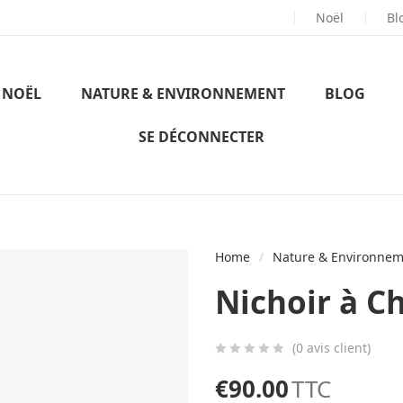
EN BOIS
FRANÇAIS
ET
NON TRAITÉ
Noël
Bl
NOËL
NATURE & ENVIRONNEMENT
BLOG
SE DÉCONNECTER
Home
/
Nature & Environne
Nichoir à C
(
0
avis client)
0
5
0
€
90.00
TTC
out