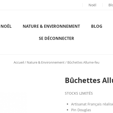
EN BOIS
FRANÇAIS
ET
NON TRAITÉ
Noël
Bl
NOËL
NATURE & ENVIRONNEMENT
BLOG
SE DÉCONNECTER
Accueil
/
Nature & Environnement
/ Bûchettes Allume-feu
Bûchettes Al
STOCKS LIMITÉS
Artisanat Français réali
Pin Douglas