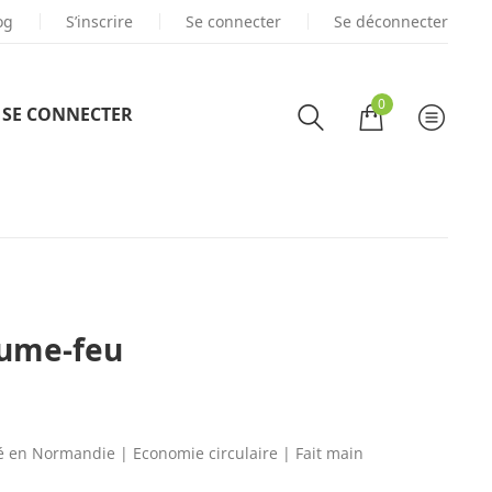
og
S’inscrire
DÉCOUVREZ
Se connecter
NOS GAMMES DE PRODUITS
Se déconnecter
0
SE CONNECTER
lume-feu
sé en Normandie | Economie circulaire | Fait main