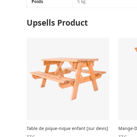
Poids
5 kg
Upsells Product
Table de pique-nique enfant [sur devis]
Mange-De
LIRE LA SUITE
LIR