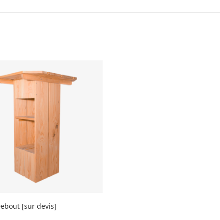
bout [sur devis]
E LA SUITE