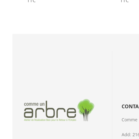
TTC
TTC
CONTA
Comme un
Add: 21