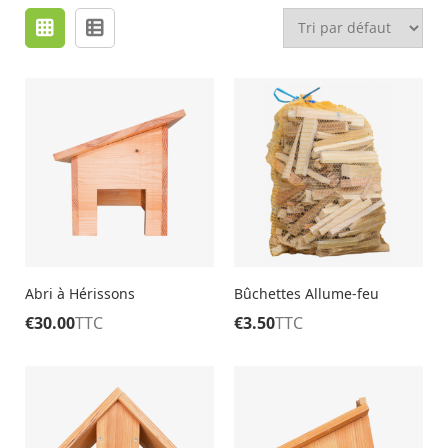
Abri à Hérissons
Bûchettes Allume-feu
€
30.00
TTC
€
3.50
TTC