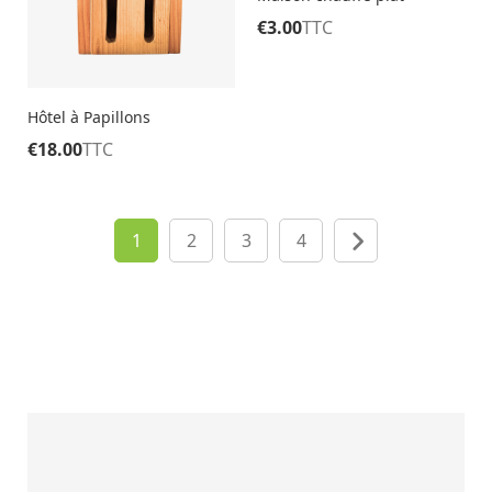
€
3.00
TTC
Hôtel à Papillons
€
18.00
TTC
1
2
3
4